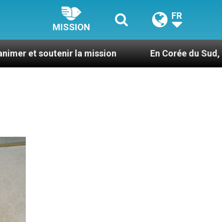
FR
MISSION
ir la mission
En Corée du Sud, faire du catéc