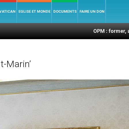
 VATICAN
EGLISE ET MONDE
DOCUMENTS
FAIRE UN DON
OPM : former, animer et souten
t-Marin’