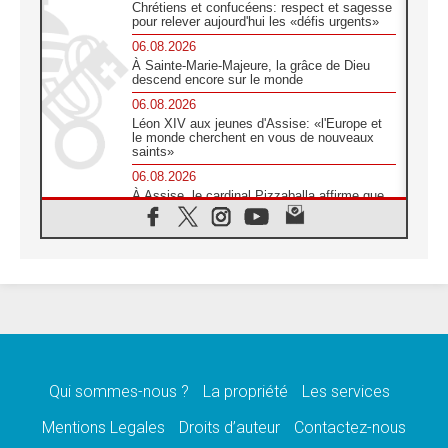
Chrétiens et confucéens: respect et sagesse
pour relever aujourd'hui les «défis urgents»
06.08.2026
À Sainte-Marie-Majeure, la grâce de Dieu
descend encore sur le monde
06.08.2026
Léon XIV aux jeunes d'Assise: «l'Europe et
le monde cherchent en vous de nouveaux
saints»
06.08.2026
À Assise, le cardinal Pizzaballa affirme que
«les chrétiens veulent la paix»
06.08.2026
Au Mexique, le cardinal Parolin invite à être
aux côtés des marginalisées
06.08.2026
À Assise, le Pape invite les jeunes à
«construire la civilisation de l'amour»
05.08.2026
La visite du Pape en Argentine portera «un
message de paix et de dignité humaine»
Qui sommes-nous ?
La propriété
Les services
05.08.2026
Mentions Legales
Droits d’auteur
Contactez-nous
«La visite du Pape en Uruguay renforcera
l'espérance» affirme Mgr Tróccoli