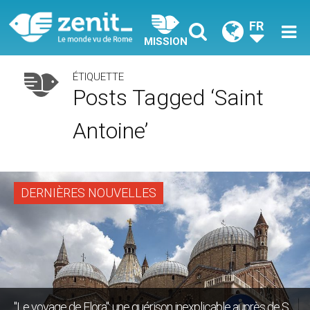
FR
MISSION
ÉTIQUETTE
Posts Tagged ‘saint
Antoine’
DERNIÈRES NOUVELLES
"Le voyage de Flora": une guérison inexplicable auprès de S.