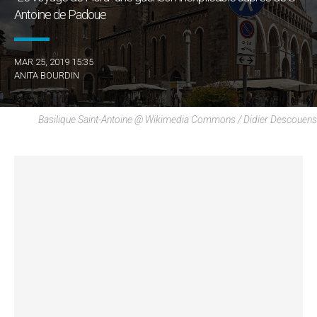
Antoine de Padoue
MAR 25, 2019 15:35
ANITA BOURDIN
Basilique Saint-Antoine @ Wikimedia Commons / Didier Descouens