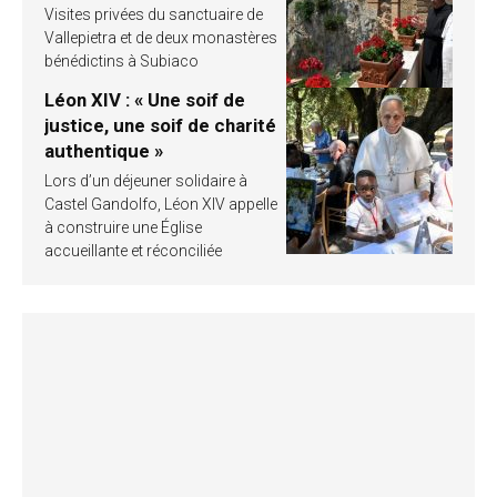
Visites privées du sanctuaire de
Vallepietra et de deux monastères
bénédictins à Subiaco
Léon XIV : « Une soif de
justice, une soif de charité
authentique »
Lors d’un déjeuner solidaire à
Castel Gandolfo, Léon XIV appelle
à construire une Église
accueillante et réconciliée