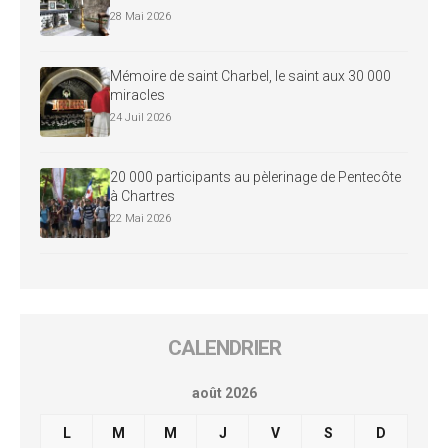
28 Mai 2026
Mémoire de saint Charbel, le saint aux 30 000
miracles
24 Juil 2026
20 000 participants au pèlerinage de Pentecôte
à Chartres
22 Mai 2026
CALENDRIER
août 2026
L
M
M
J
V
S
D