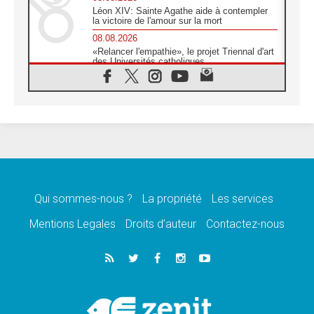
Léon XIV: Sainte Agathe aide à contempler
la victoire de l'amour sur la mort
08.08.2026
«Relancer l'empathie», le projet Triennal d'art
des Universités catholiques
08.08.2026
Signis 2026, donner la parole aux religieuses
catholiques
08.08.2026
Au Bangladesh, l'Église accompagne les
Dalits sur le chemin de la dignité
07.08.2026
Philippines: le vicariat apostolique de
Calapan devient un diocèse
Qui sommes-nous ?
La propriété
Les services
07.08.2026
Congo-Brazzaville: le 15 août, entre solennité
Mentions Legales
Droits d’auteur
Contactez-nous
de l'Assomption et mémoire nationale
07.08.2026
«La paix commence par l'empathie» estime
le cardinal Parolin
07.08.2026
En Colombie, «la paix ne s'achète pas avec
une signature»