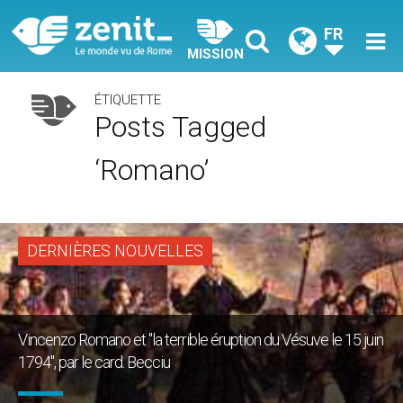
FR
MISSION
ÉTIQUETTE
Posts Tagged
‘Romano’
DERNIÈRES NOUVELLES
Vincenzo Romano et "la terrible éruption du Vésuve le 15 juin
1794", par le card. Becciu