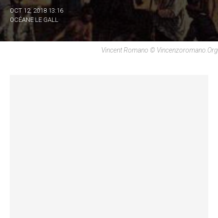
OCT 12, 2018 13:16
OCÉANE LE GALL
Vincent Romano © Vincenzoromano.org