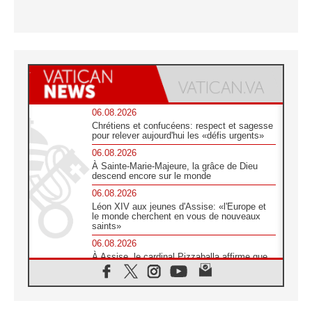
06.08.2026
Chrétiens et confucéens: respect et sagesse
pour relever aujourd'hui les «défis urgents»
06.08.2026
À Sainte-Marie-Majeure, la grâce de Dieu
descend encore sur le monde
06.08.2026
Léon XIV aux jeunes d'Assise: «l'Europe et
le monde cherchent en vous de nouveaux
saints»
06.08.2026
À Assise, le cardinal Pizzaballa affirme que
«les chrétiens veulent la paix»
06.08.2026
Au Mexique, le cardinal Parolin invite à être
aux côtés des marginalisées