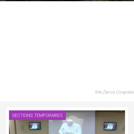
Rite Zairois Congolais
SECTIONS TEMPORAIRES