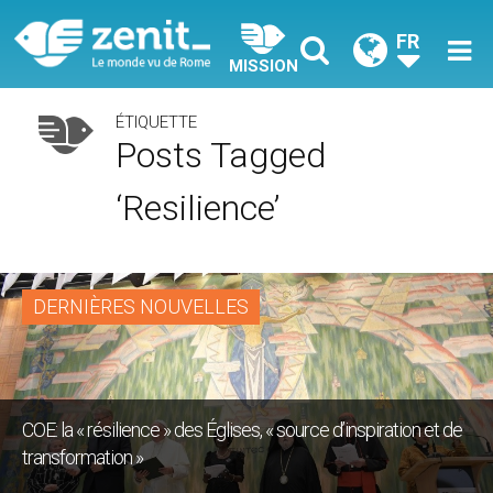
FR
MISSION
ÉTIQUETTE
Posts Tagged
‘resilience’
DERNIÈRES NOUVELLES
COE: la « résilience » des Églises, « source d’inspiration et de
transformation »