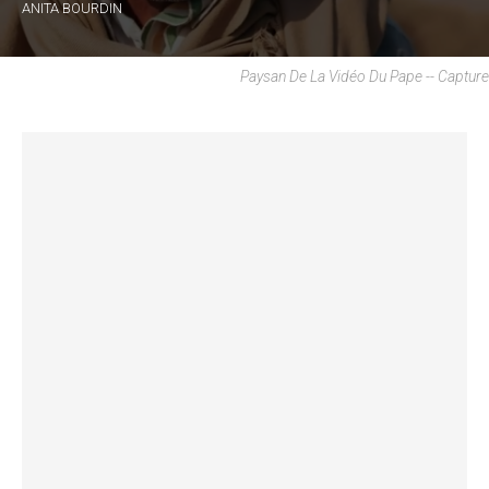
ANITA BOURDIN
Paysan De La Vidéo Du Pape -- Capture