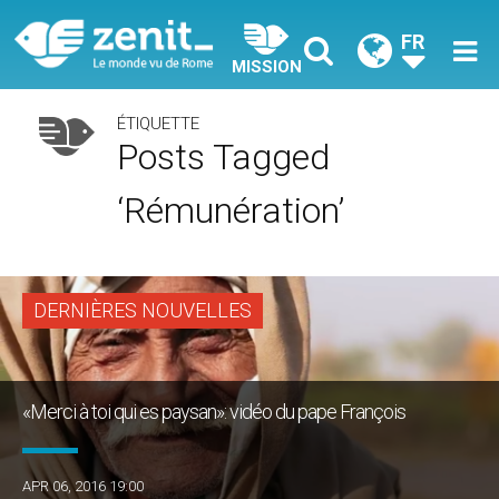
FR
MISSION
ÉTIQUETTE
Posts Tagged
‘rémunération’
DERNIÈRES NOUVELLES
«Merci à toi qui es paysan»: vidéo du pape François
APR 06, 2016 19:00