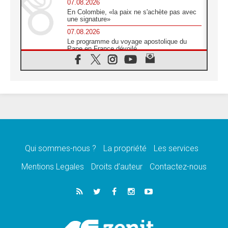
07.08.2026
En Colombie, «la paix ne s'achète pas avec
une signature»
07.08.2026
Le programme du voyage apostolique du
Pape en France dévoilé
07.08.2026
1ère Conférence continentale sur l'éducation
catholique en Afrique
07.08.2026
Un logo symbolique pour la venue du Pape
en France
07.08.2026
Cardinal Rossi: «La venue du Pape Léon en
Argentine est un hommage à François»
Qui sommes-nous ?
La propriété
Les services
07.08.2026
Hiroshima et Nagasaki, 81 ans après,
Mentions Legales
Droits d’auteur
Contactez-nous
lancement des «dix jours de prière pour la
paix»
06.08.2026
Préparatifs des JMJ 2027 à Séoul: «c'est
passionnant et l'impatience est immense!»
06.08.2026
Chrétiens et confucéens: respect et sagesse