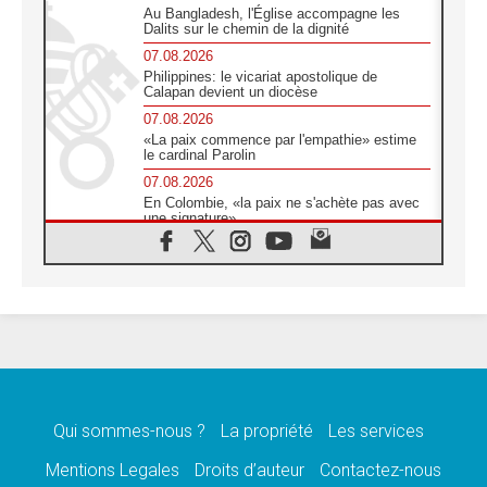
Au Bangladesh, l'Église accompagne les
Dalits sur le chemin de la dignité
07.08.2026
Philippines: le vicariat apostolique de
Calapan devient un diocèse
07.08.2026
«La paix commence par l'empathie» estime
le cardinal Parolin
07.08.2026
En Colombie, «la paix ne s'achète pas avec
une signature»
07.08.2026
Le programme du voyage apostolique du
Pape en France dévoilé
07.08.2026
1ère Conférence continentale sur l'éducation
catholique en Afrique
07.08.2026
Un logo symbolique pour la venue du Pape
en France
Qui sommes-nous ?
La propriété
Les services
07.08.2026
Cardinal Rossi: «La venue du Pape Léon en
Mentions Legales
Droits d’auteur
Contactez-nous
Argentine est un hommage à François»