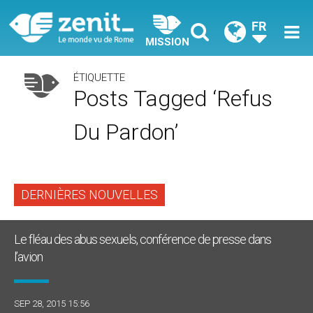
FR
MISSION
ÉTIQUETTE
Posts Tagged ‘refus
Du Pardon’
DERNIÈRES NOUVELLES
Le fléau des abus sexuels, conférence de presse dans
l’avion
SEP 28, 2015 15:56