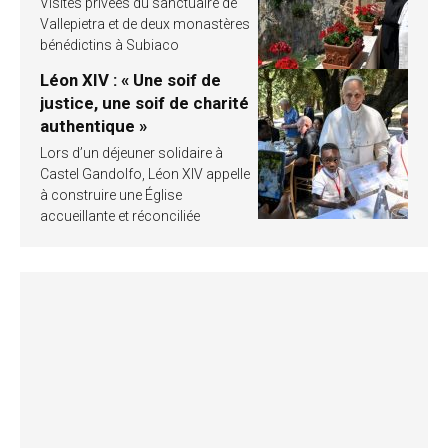
Visites privées du sanctuaire de
Vallepietra et de deux monastères
bénédictins à Subiaco
Léon XIV : « Une soif de
justice, une soif de charité
authentique »
Lors d’un déjeuner solidaire à
Castel Gandolfo, Léon XIV appelle
à construire une Église
accueillante et réconciliée