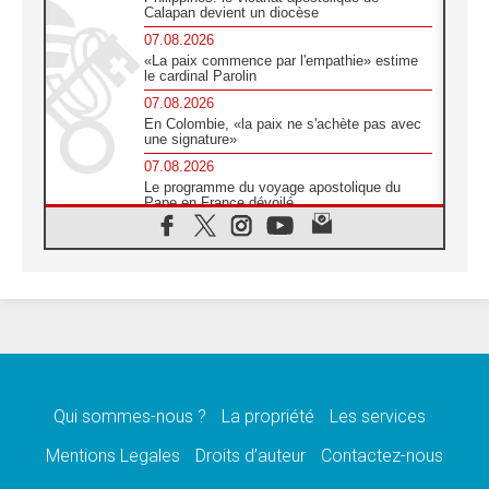
Calapan devient un diocèse
07.08.2026
«La paix commence par l'empathie» estime
le cardinal Parolin
07.08.2026
En Colombie, «la paix ne s'achète pas avec
une signature»
07.08.2026
Le programme du voyage apostolique du
Pape en France dévoilé
07.08.2026
1ère Conférence continentale sur l'éducation
catholique en Afrique
07.08.2026
Un logo symbolique pour la venue du Pape
en France
07.08.2026
Cardinal Rossi: «La venue du Pape Léon en
Argentine est un hommage à François»
Qui sommes-nous ?
La propriété
Les services
07.08.2026
Hiroshima et Nagasaki, 81 ans après,
Mentions Legales
Droits d’auteur
Contactez-nous
lancement des «dix jours de prière pour la
paix»