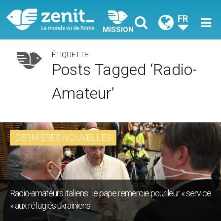
FR
MISSION
ÉTIQUETTE
Posts Tagged ‘radio-
Amateur’
DERNIÈRES NOUVELLES
Radio-amateurs italiens : le pape remercie pour leur « service
» aux réfugiés ukrainiens