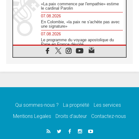
«La paix commence par l'empathie» estime
le cardinal Parolin
07.08.2026
En Colombie, «la paix ne s'achète pas avec
une signature»
07.08.2026
Le programme du voyage apostolique du
Pape en France dévoilé
07.08.2026
1ère Conférence continentale sur l'éducation
catholique en Afrique
07.08.2026
Un logo symbolique pour la venue du Pape
en France
07.08.2026
Cardinal Rossi: «La venue du Pape Léon en
Argentine est un hommage à François»
Qui sommes-nous ?
La propriété
Les services
07.08.2026
Hiroshima et Nagasaki, 81 ans après,
Mentions Legales
Droits d’auteur
Contactez-nous
lancement des «dix jours de prière pour la
paix»
06.08.2026
Préparatifs des JMJ 2027 à Séoul: «c'est
passionnant et l'impatience est immense!»