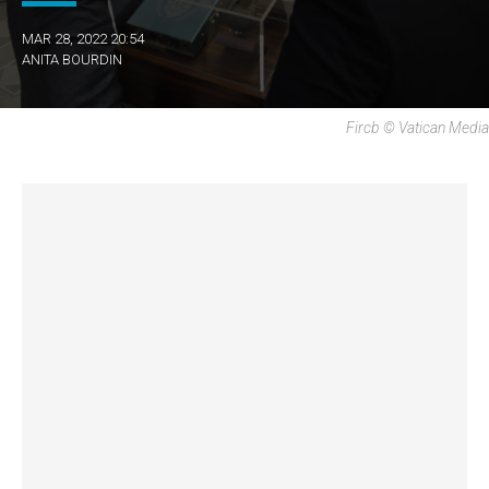
MAR 28, 2022 20:54
ANITA BOURDIN
Fircb © Vatican Media