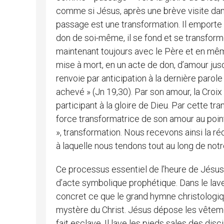
comme si Jésus, après une brève visite dans
passage est une transformation. Il emporte av
don de soi-même, il se fond et se transforme
maintenant toujours avec le Père et en mêm
mise à mort, en un acte de don, d’amour jusq
renvoie par anticipation à la dernière parole 
achevé » (Jn 19,30). Par son amour, la Croi
participant à la gloire de Dieu. Par cette tr
force transformatrice de son amour au point
», transformation. Nous recevons ainsi la ré
à laquelle nous tendons tout au long de not
Ce processus essentiel de l’heure de Jésus
d’acte symbolique prophétique. Dans le lav
concret ce que le grand hymne christologiq
mystère du Christ. Jésus dépose les vêtemen
fait esclave. Il lave les pieds sales des dis