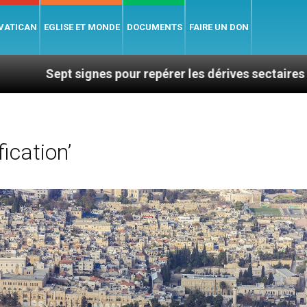
 VATICAN
EGLISE ET MONDE
DOCUMENTS
FAIRE UN DON
ignes pour repérer les dérives sectaires du coaching
ication’