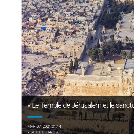
« Le Temple de Jérusalem et le sanctu
MAR 07, 2021 01:14
YSABEL DE ANDIA