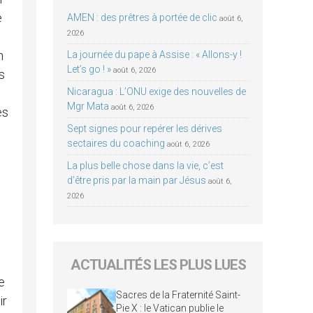
e
AMEN : des prêtres à portée de clic
août 6,
2026
n
La journée du pape à Assise : « Allons-y !
Let’s go ! »
août 6, 2026
s
Nicaragua : L’ONU exige des nouvelles de
Mgr Mata
août 6, 2026
es
Sept signes pour repérer les dérives
sectaires du coaching
août 6, 2026
La plus belle chose dans la vie, c’est
s
d’être pris par la main par Jésus
août 6,
2026
u
ACTUALITÉS LES PLUS LUES
e
Sacres de la Fraternité Saint-
ir
Pie X : le Vatican publie le