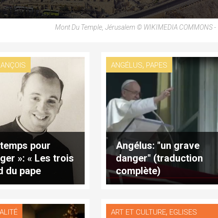
Mont Du Temple, Jérusalem © WIKIMEDIA COMMONS -
,
RANÇOIS
ANGÉLUS
PAPES
 temps pour
Angélus: "un grave
ger »: « Les trois
danger" (traduction
d du pape
complète)
çois »
,
ALITÉ
ART ET CULTURE
EGLISES