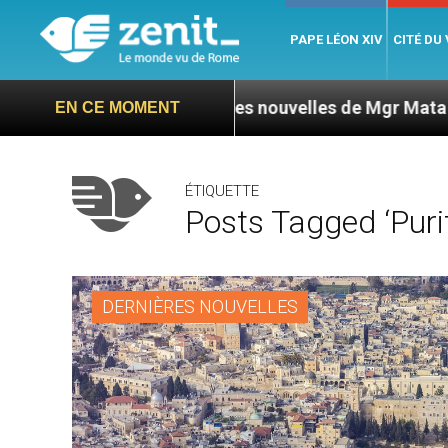
PAPE LÉON XIV
CITÉ DU
 L’ONU exige des nouvelles de Mgr Mata
Sept s
EN CE MOMENT
ÉTIQUETTE
Posts Tagged ‘purif
DERNIÈRES NOUVELLES