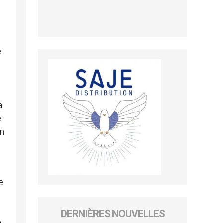
e
a
e
on
e
DERNIÈRES NOUVELLES
n