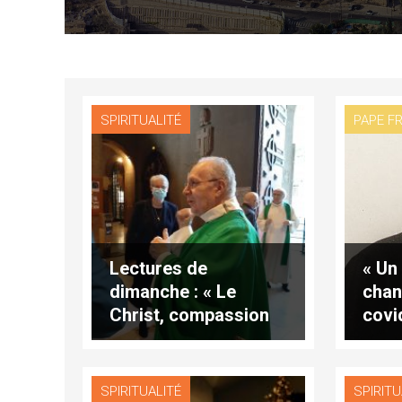
SPIRITUALITÉ
PAPE F
Lectures de
« Un
dimanche : « Le
chan
Christ, compassion
covi
de Dieu »
Fran
SPIRITUALITÉ
SPIRITU