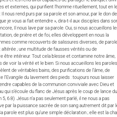
lles et externes, qui purifient l’homme rituellement, tout en l
 Il nous rend purs par sa parole et son amour, par le don de
ue je vous ai fait entendre », dira-t-il aux disciples dans so
ncore, Il nous lave par sa parole. Oui, si nous accueillons le
tion, de prière et de foi, elles développent en nous la
 sommes comme recouverts de salissures diverses, de parol
 altérée ; une multitude de fausses vérités ou de
e être intérieur. Tout cela blesse et contamine notre âme,
e voir la vérité et le bien. Si nous accueillons les parole
èlent de véritables bains, des purifications de l’âme, de
te l’Evangile du lavement des pieds : toujours nous laisser
 rendre capables de la communion conviviale avec Dieu et
’eau qui s’écoule du flanc de Jésus après le coup de lance d
n 5, 6.8). Jésus n’a pas seulement parlé, il ne nous a pas
 lave par la puissance sacrée de son sang autrement dit par l
. Sa parole est plus qu’une simple déclaration ; elle est la cha