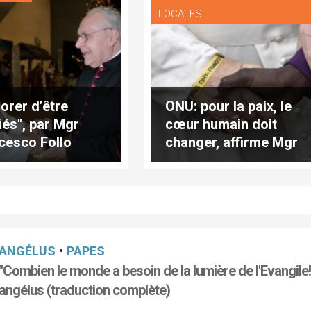
LOCALES
lorer d’être
ONU: pour la paix, le
fiés", par Mgr
cœur humain doit
cesco Follo
changer, affirme Mgr
Jurkovic
ANGÉLUS
•
PAPES
"Combien le monde a besoin de la lumière de l'Evangile!
angélus (traduction complète)