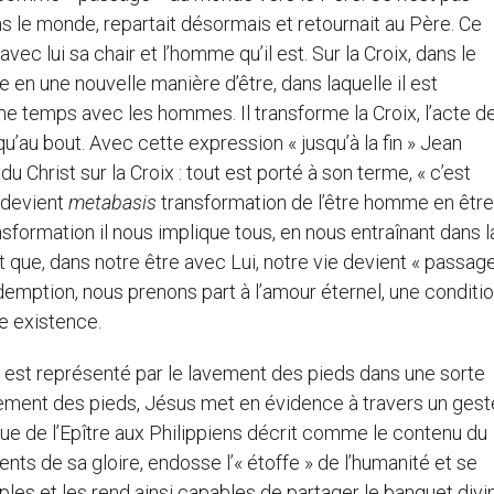
 le monde, repartait désormais et retournait au Père. Ce
ec lui sa chair et l’homme qu’il est. Sur la Croix, dans le
 en une nouvelle manière d’être, dans laquelle il est
e temps avec les hommes. Il transforme la Croix, l’acte d
u’au bout. Avec cette expression « jusqu’à la fin » Jean
du Christ sur la Croix : tout est porté à son terme, « c’est
x devient
metabasis
transformation de l’être homme en être
ansformation il nous implique tous, en nous entraînant dans l
 que, dans notre être avec Lui, notre vie devient « passag
demption, nous prenons part à l’amour éternel, une conditi
re existence.
 est représenté par le lavement des pieds dans une sorte
ement des pieds, Jésus met en évidence à travers un gest
ue de l’Epître aux Philippiens décrit comme le contenu du
ts de sa gloire, endosse l’« étoffe » de l’humanité et se
ciples et les rend ainsi capables de partager le banquet divi