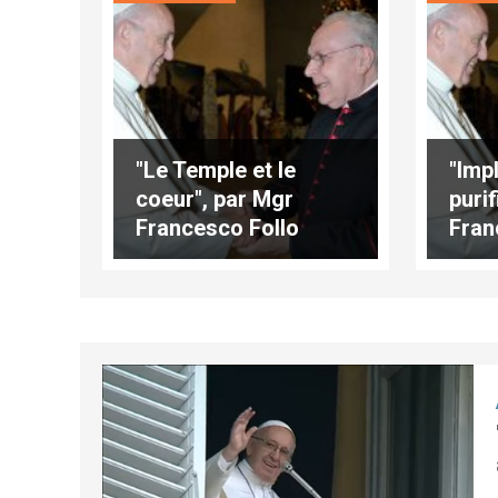
"Le Temple et le
"Imp
coeur", par Mgr
puri
Francesco Follo
Fran