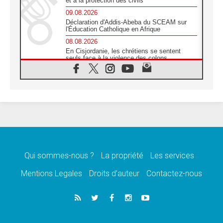
et à la protection des civils
09.08.2026
Déclaration d'Addis-Abeba du SCEAM sur
l'Éducation Catholique en Afrique
08.08.2026
En Cisjordanie, les chrétiens se sentent
seuls face à la violence des colons
08.08.2026
Léon XIV au sanctuaire de Notre Dame du
Bon Conseil à Genazzano en septembre
08.08.2026
Léon XIV: Sainte Agathe aide à contempler
la victoire de l'amour sur la mort
08.08.2026
«Relancer l'empathie», le projet Triennal d'art
des Universités catholiques
Qui sommes-nous ?
La propriété
Les services
08.08.2026
Signis 2026, donner la parole aux religieuses
Mentions Legales
Droits d’auteur
Contactez-nous
catholiques
08.08.2026
Au Bangladesh, l'Église accompagne les
Dalits sur le chemin de la dignité
07.08.2026