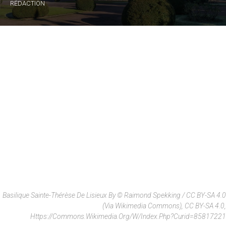
RÉDACTION
Basilique Sainte-Thérèse De Lisieux By © Raimond Spekking / CC BY-SA 4.0
(via Wikimedia Commons), CC BY-SA 4.0,
Https://commons.wikimedia.org/w/index.php?curid=85817221