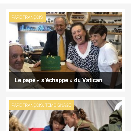
PAPE FRANÇOIS
Le pape « s’échappe » du Vatican
,
PAPE FRANÇOIS
TÉMOIGNAGE