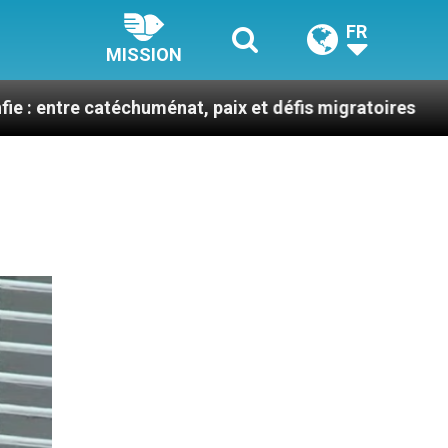
FR
MISSION
téchuménat, paix et défis migratoires
Léon XIV 