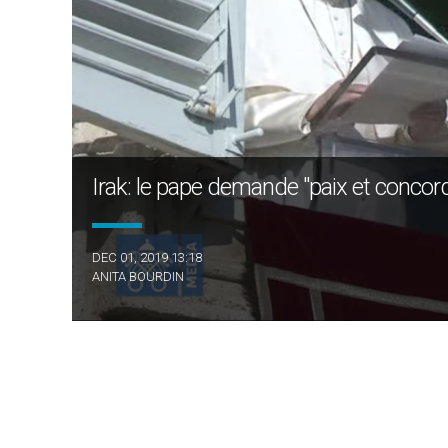
Irak: le pape demande "paix et concor
DEC 01, 2019 13:18
ANITA BOURDIN