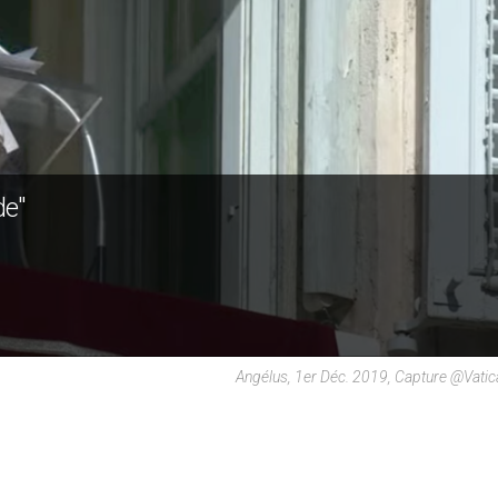
de"
Angélus, 1er Déc. 2019, Capture @Vati