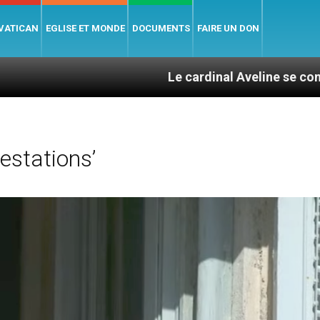
 VATICAN
EGLISE ET MONDE
DOCUMENTS
FAIRE UN DON
Le cardinal Aveline se confie : entre ca
estations’