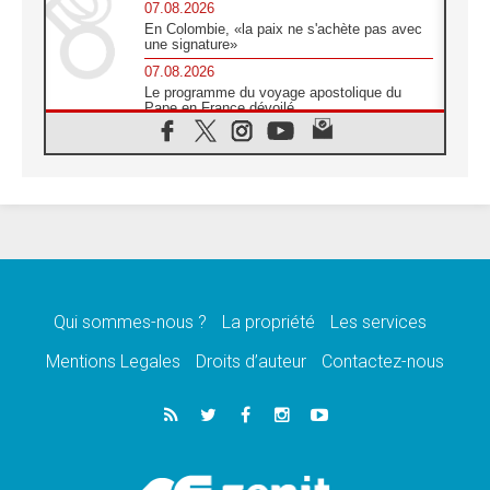
07.08.2026
En Colombie, «la paix ne s'achète pas avec
une signature»
07.08.2026
Le programme du voyage apostolique du
Pape en France dévoilé
07.08.2026
1ère Conférence continentale sur l'éducation
catholique en Afrique
07.08.2026
Un logo symbolique pour la venue du Pape
en France
07.08.2026
Cardinal Rossi: «La venue du Pape Léon en
Argentine est un hommage à François»
Qui sommes-nous ?
La propriété
Les services
07.08.2026
Hiroshima et Nagasaki, 81 ans après,
Mentions Legales
Droits d’auteur
Contactez-nous
lancement des «dix jours de prière pour la
paix»
06.08.2026
Préparatifs des JMJ 2027 à Séoul: «c'est
passionnant et l'impatience est immense!»
06.08.2026
Chrétiens et confucéens: respect et sagesse