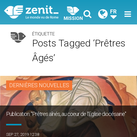
FR
MISSION
ÉTIQUETTE
Posts Tagged ‘prêtres
Âgés’
DERNIÈRES NOUVELLES
Publication: "Prêtres aînés, au coeur de l'Eglise diocésaine"
SEP 27, 2019 12:38