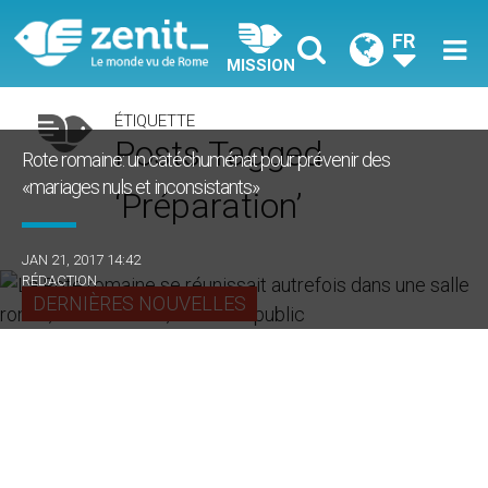
FR
MISSION
ÉTIQUETTE
Posts Tagged
Rote romaine: un catéchuménat pour prévenir des
«mariages nuls et inconsistants»
‘préparation’
JAN 21, 2017 14:42
RÉDACTION
DERNIÈRES NOUVELLES