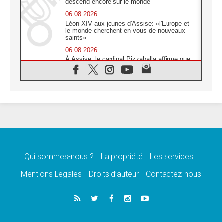
descend encore sur le monde
06.08.2026
Léon XIV aux jeunes d'Assise: «l'Europe et
le monde cherchent en vous de nouveaux
saints»
06.08.2026
À Assise, le cardinal Pizzaballa affirme que
«les chrétiens veulent la paix»
06.08.2026
Au Mexique, le cardinal Parolin invite à être
aux côtés des marginalisées
06.08.2026
À Assise, le Pape invite les jeunes à
«construire la civilisation de l'amour»
05.08.2026
La visite du Pape en Argentine portera «un
message de paix et de dignité humaine»
Qui sommes-nous ?
La propriété
Les services
05.08.2026
Mentions Legales
Droits d’auteur
Contactez-nous
«La visite du Pape en Uruguay renforcera
l'espérance» affirme Mgr Tróccoli
05.08.2026
Le nonce en Ukraine: «Il est inquiétant
d'entendre ceux qui bénissent la guerre»