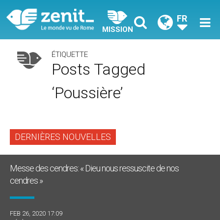
FR
MISSION
ÉTIQUETTE
Posts Tagged
‘poussière’
DERNIÈRES NOUVELLES
Messe des cendres: « Dieu nous ressuscite de nos
cendres »
FEB 26, 2020 17:09