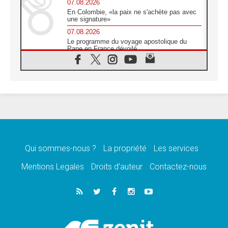
07.08.2026
En Colombie, «la paix ne s'achète pas avec
une signature»
07.08.2026
Le programme du voyage apostolique du
Pape en France dévoilé
07.08.2026
1ère Conférence continentale sur l'éducation
catholique en Afrique
07.08.2026
Un logo symbolique pour la venue du Pape
en France
07.08.2026
Cardinal Rossi: «La venue du Pape Léon en
Argentine est un hommage à François»
Qui sommes-nous ?
La propriété
Les services
07.08.2026
Hiroshima et Nagasaki, 81 ans après,
Mentions Legales
Droits d’auteur
Contactez-nous
lancement des «dix jours de prière pour la
paix»
06.08.2026
Préparatifs des JMJ 2027 à Séoul: «c'est
passionnant et l'impatience est immense!»
06.08.2026
Chrétiens et confucéens: respect et sagesse