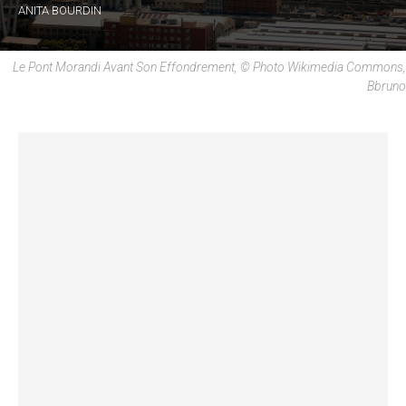
ANITA BOURDIN
Le Pont Morandi Avant Son Effondrement, © Photo Wikimedia Commons,
Bbruno