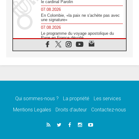
le cardinal Parolin
07.08.2026
En Colombie, «la paix ne s'achète pas avec
une signature»
07.08.2026
Le programme du voyage apostolique du
Pape en France dévoilé
07.08.2026
1ère Conférence continentale sur l'éducation
catholique en Afrique
07.08.2026
Un logo symbolique pour la venue du Pape
en France
07.08.2026
Cardinal Rossi: «La venue du Pape Léon en
Argentine est un hommage à François»
Qui sommes-nous ?
La propriété
Les services
07.08.2026
Hiroshima et Nagasaki, 81 ans après,
Mentions Legales
Droits d’auteur
Contactez-nous
lancement des «dix jours de prière pour la
paix»
06.08.2026
Préparatifs des JMJ 2027 à Séoul: «c'est
passionnant et l'impatience est immense!»