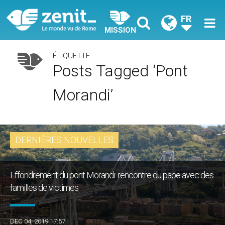
FR
MISSION
ÉTIQUETTE
Posts Tagged ‘Pont
Morandi’
DERNIÈRES NOUVELLES
Effondrement du pont Morandi: rencontre du pape avec des
familles de victimes
DEC 04, 2019 17:57