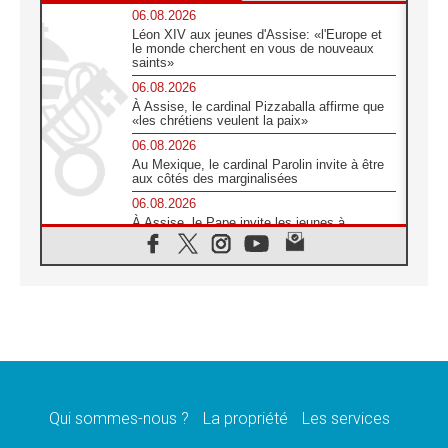
06.08.2026
Léon XIV aux jeunes d'Assise: «l'Europe et
le monde cherchent en vous de nouveaux
saints»
06.08.2026
À Assise, le cardinal Pizzaballa affirme que
«les chrétiens veulent la paix»
06.08.2026
Au Mexique, le cardinal Parolin invite à être
aux côtés des marginalisées
06.08.2026
À Assise, le Pape invite les jeunes à
«construire la civilisation de l'amour»
05.08.2026
La visite du Pape en Argentine portera «un
message de paix et de dignité humaine»
05.08.2026
«La visite du Pape en Uruguay renforcera
l'espérance» affirme Mgr Tróccoli
05.08.2026
Le nonce en Ukraine: «Il est inquiétant
d'entendre ceux qui bénissent la guerre»
Qui sommes-nous ?
La propriété
Les services
05.08.2026