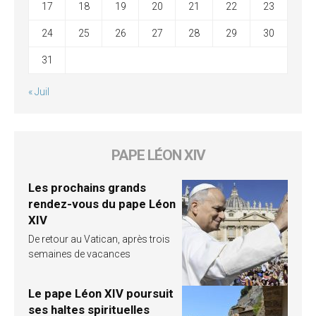
17
18
19
20
21
22
23
24
25
26
27
28
29
30
31
« Juil
PAPE LÉON XIV
Les prochains grands
rendez-vous du pape Léon
XIV
De retour au Vatican, après trois
semaines de vacances
Le pape Léon XIV poursuit
ses haltes spirituelles