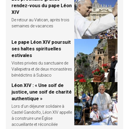
rendez-vous du pape Léon
XIV
De retour au Vatican, après trois
semaines de vacances
Le pape Léon XIV poursuit
ses haltes spirituelles
estivales
Visites privées du sanctuaire de
Vallepietra et de deux monastères
bénédictins à Subiaco
Léon XIV : « Une soif de
justice, une soif de charité
authentique »
Lors d’un déjeuner solidaire à
Castel Gandolfo, Léon XIV appelle
à construire une Église
accueillante et réconciliée