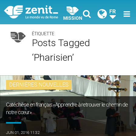
FR
MISSION
ÉTIQUETTE
Posts Tagged
‘pharisien’
DERNIÈRES NOUVELLES
Catéchèse en français:«Apprendre à retrouver le chemin de
notre cœur»
JUN 01, 2016 11:32