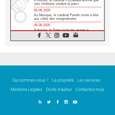
À Assise, le cardinal Pizzaballa affirme que
«les chrétiens veulent la paix»
06.08.2026
Au Mexique, le cardinal Parolin invite à être
aux côtés des marginalisées
06.08.2026
À Assise, le Pape invite les jeunes à
«construire la civilisation de l'amour»
05.08.2026
La visite du Pape en Argentine portera «un
message de paix et de dignité humaine»
05.08.2026
«La visite du Pape en Uruguay renforcera
l'espérance» affirme Mgr Tróccoli
05.08.2026
Le nonce en Ukraine: «Il est inquiétant
d'entendre ceux qui bénissent la guerre»
Qui sommes-nous ?
La propriété
Les services
05.08.2026
Mentions Legales
Droits d’auteur
Contactez-nous
Léon XIV au Pérou, une lueur d'espoir pour
un peuple en quête de paix
05.08.2026
SCEAM: L'Église en Afrique vers
l'Assemblée ecclésiale de 2028 depuis
Addis-Abeba