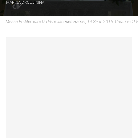
MARINA DROUJININA
Messe En Mémoire Du Père Jacques Hamel, 14 Sept. 2016, Capture CTV