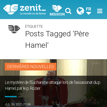
FR
MISSION
ÉTIQUETTE
Posts Tagged ‘Père
Hamel’
DERNIÈRES NOUVELLES
Le mystère de l’Eucharistie attaqué lors de l’assassinat du p.
Hamel, par le p. Rozier
JUL 26, 2021 21:56