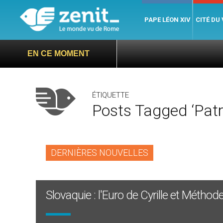
PAPE LÉON XIV
CITÉ DU
EN CE MOMENT
ÉTIQUETTE
Posts Tagged ‘patr
DERNIÈRES NOUVELLES
Slovaquie : l'Euro de Cyrille et Méthod