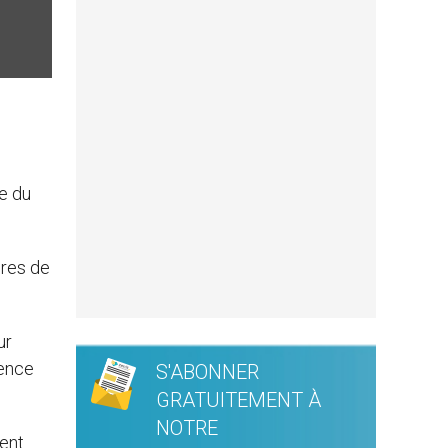
e du
ères de
ur
rence
S'ABONNER
GRATUITEMENT À
NOTRE
ient