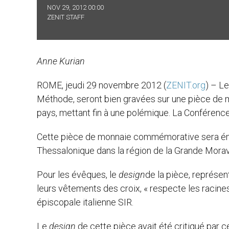
NOV 29, 2012 00:00
ZENIT STAFF
Anne Kurian
ROME, jeudi 29 novembre 2012 (
ZENIT.org
) – Le
Méthode, seront bien gravées sur une pièce de m
pays, mettant fin à une polémique. La Conférenc
Cette pièce de monnaie commémorative sera émis
Thessalonique dans la région de la Grande Morav
Pour les évêques, le
design
de la pièce, représen
leurs vêtements des croix, « respecte les racines
épiscopale italienne SIR.
Le
design
de cette pièce avait été critiqué par 