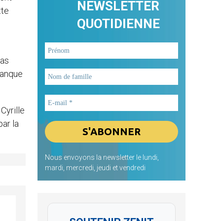
NEWSLETTER
tte
QUOTIDIENNE
pas
manque
Cyrille
ar la
Nous envoyons la newsletter le lundi,
mardi, mercredi, jeudi et vendredi