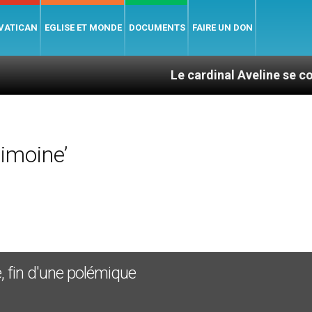
 VATICAN
EGLISE ET MONDE
DOCUMENTS
FAIRE UN DON
Le cardinal Aveline se confie : entre
imoine’
e, fin d'une polémique