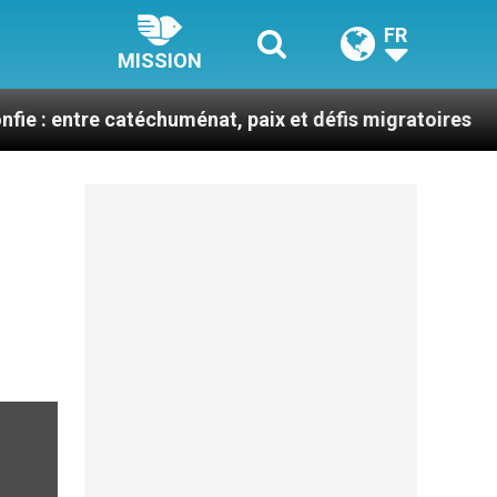
FR
MISSION
 catéchuménat, paix et défis migratoires
Léon X