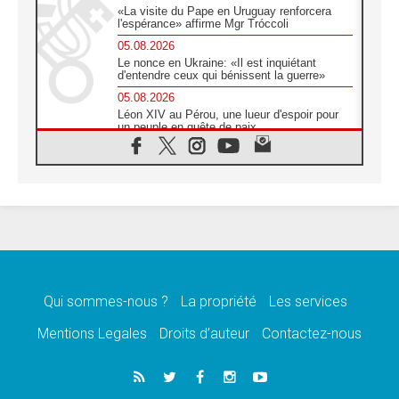
«La visite du Pape en Uruguay renforcera
l'espérance» affirme Mgr Tróccoli
05.08.2026
Le nonce en Ukraine: «Il est inquiétant
d'entendre ceux qui bénissent la guerre»
05.08.2026
Léon XIV au Pérou, une lueur d'espoir pour
un peuple en quête de paix
05.08.2026
SCEAM: L'Église en Afrique vers
l'Assemblée ecclésiale de 2028 depuis
Addis-Abeba
05.08.2026
Le Pape exprime ses condoléances suite au
décès du cardinal Júlio Langa
05.08.2026
Le Pape attendu en novembre en Uruguay,
en Argentine et au Pérou
Qui sommes-nous ?
La propriété
Les services
05.08.2026
Mentions Legales
Droits d’auteur
Contactez-nous
Audience générale: la prière est un acte
d'espérance
04.08.2026
Léon XIV invite les Chevaliers de Colomb à
être des «prophètes de l'harmonie»