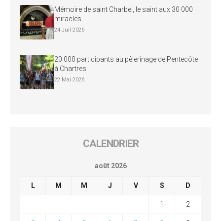
Mémoire de saint Charbel, le saint aux 30 000
miracles
24 Juil 2026
20 000 participants au pèlerinage de Pentecôte
à Chartres
22 Mai 2026
CALENDRIER
août 2026
L
M
M
J
V
S
D
1
2