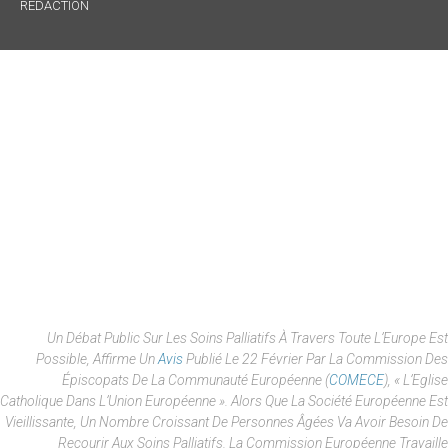
RÉDACTION
Un Débat Public Sur Les Soins Palliatifs À Travers Toute L’Europe Est
Possible, Affirme Un
Avis
Publié Le 22 Février Par La Commission Des
Épiscopats De La Communauté Européenne (
COMECE
), « L’Eglise
Catholique Dans L’Union Européenne ». Alors Que La Société Européenne Est
Vieillissante, Un Nombre Croissant De Personnes Âgées Va Avoir Besoin De
Recourir Aux Soins Palliatifs. La Commission Européenne Travaille