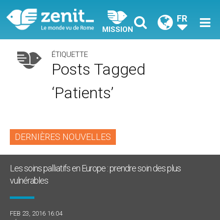
FR
MISSION
ÉTIQUETTE
Posts Tagged
‘patients’
DERNIÈRES NOUVELLES
Les soins palliatifs en Europe : prendre soin des plus
vulnérables
FEB 23, 2016 16:04