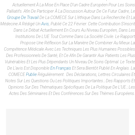
Actuellement À La Mise En Place D’un Cadre Européen Pour Les Soins
Palliatifs. Afin De Participer À La Discussion Autour De Ce Futur Cadre, Le
Groupe De Travail
De La COMECE Sur L’éthique Dans La Recherche Et La
Médecine A Rédigé Un
Avis
, Publié Ce 22 Février. Cette Contribution S’inscrit
Dans Le Débat Actuellement En Cours Au Niveau Européen, Dans Les
Institutions De L’UE Tout Comme Dans La Société Civile. Le Rapport
Propose Une Réflexion Sur La Manière De Combiner Au Mieux La
Compétence Médicale Avec Les Techniques Les Plus Humaines Possibles
Des Professionnels De Santé, Et Ce Afin De Garantir Aux Patients Les Plus
Vulnérables Et Les Plus Dépendants Un Niveau De Soins Optimal. Le Texte
De L’avis Est Disponible
En Français
Et Sera Bientôt Publié En Anglais. La
COMECE
Publie
Régulièrement : Des Déclarations, Lettres Circulaires Et
Notes Sur Les Questions Ou Les Politiques Importantes ; Des Rapports Et
Opinions Sur Des Thématiques Spécifiques De La Politique De L’UE ; Les
Actes Des Séminaires Et Des Conférences Sur Des Thèmes Européens.