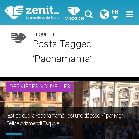
FR
MISSION
ÉTIQUETTE
Posts Tagged
‘pachamama’
DERNIÈRES NOUVELLES
"Est-ce que la «pachamama» est une déesse ?", par Mgr
Felipe Arizmendi Esquivel