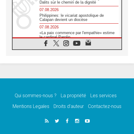
Dalits sur le chemin de la dignité
07.08.2026
Philippines: le vicariat apostolique de
Calapan devient un diocèse
07.08.2026
«La paix commence par l'empathie» estime
le cardinal Parolin
07.08.2026
En Colombie, «la paix ne s'achète pas avec
une signature»
07.08.2026
Le programme du voyage apostolique du
Pape en France dévoilé
07.08.2026
1ère Conférence continentale sur l'éducation
catholique en Afrique
Qui sommes-nous ?
La propriété
Les services
07.08.2026
Un logo symbolique pour la venue du Pape
Mentions Legales
Droits d’auteur
Contactez-nous
en France
07.08.2026
Cardinal Rossi: «La venue du Pape Léon en
Argentine est un hommage à François»
07.08.2026