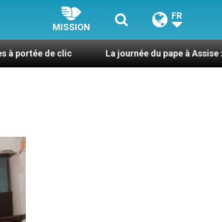
FR
MISSION
clic
La journée du pape à Assise : « Allons-y ! Let