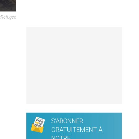
tRefugee
S'ABONNER
GRATUITEMENT À
NOTRE