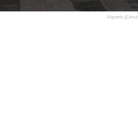
Migrants @Jesui