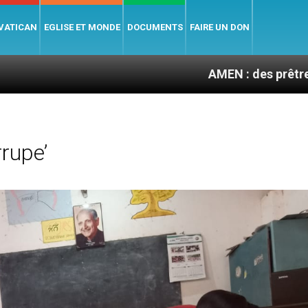
 VATICAN
EGLISE ET MONDE
DOCUMENTS
FAIRE UN DON
AMEN : des prêtres à portée de 
rupe’