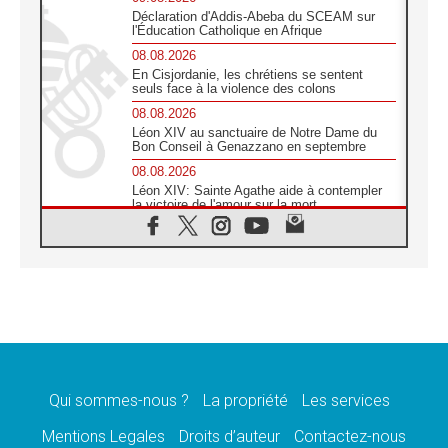
Déclaration d'Addis-Abeba du SCEAM sur
l'Éducation Catholique en Afrique
08.08.2026
En Cisjordanie, les chrétiens se sentent
seuls face à la violence des colons
08.08.2026
Léon XIV au sanctuaire de Notre Dame du
Bon Conseil à Genazzano en septembre
08.08.2026
Léon XIV: Sainte Agathe aide à contempler
la victoire de l'amour sur la mort
08.08.2026
«Relancer l'empathie», le projet Triennal d'art
des Universités catholiques
08.08.2026
Signis 2026, donner la parole aux religieuses
catholiques
08.08.2026
Au Bangladesh, l'Église accompagne les
Dalits sur le chemin de la dignité
Qui sommes-nous ?
La propriété
Les services
07.08.2026
Philippines: le vicariat apostolique de
Mentions Legales
Droits d’auteur
Contactez-nous
Calapan devient un diocèse