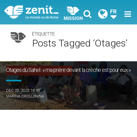
FR
MISSION
ÉTIQUETTE
Posts Tagged ‘otages’
Otages du Sahel : « ma prière devant la crèche est pour eux »
DERNIÈRES NOUVELLES
DEC 23, 2022 18:10
MARINA DROUJININA