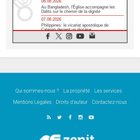
08.08.2026
Au Bangladesh, l'Église accompagne les
Dalits sur le chemin de la dignité
07.08.2026
Philippines: le vicariat apostolique de
Calapan devient un diocèse
07.08.2026
Congo-Brazzaville : le 15 août, entre
solennité de l'Assomption et mémoire
nationale
07.08.2026
«La paix commence par l'empathie» estime
le cardinal Parolin
07.08.2026
En Colombie, «la paix ne s'achète pas avec
une signature»
Qui sommes-nous ?
La propriété
Les services
07.08.2026
Mentions Legales
Droits d’auteur
Contactez-nous
Le programme du voyage apostolique du
Pape en France dévoilé
07.08.2026
1ère Conférence continentale sur l'éducation
catholique en Afrique
07.08.2026
Un logo symbolique pour la venue du Pape