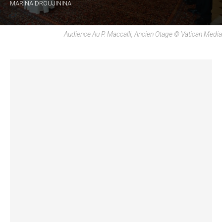
MARINA DROUJININA
Audience Au P. Maccalli, Ancien Otage © Vatican Media