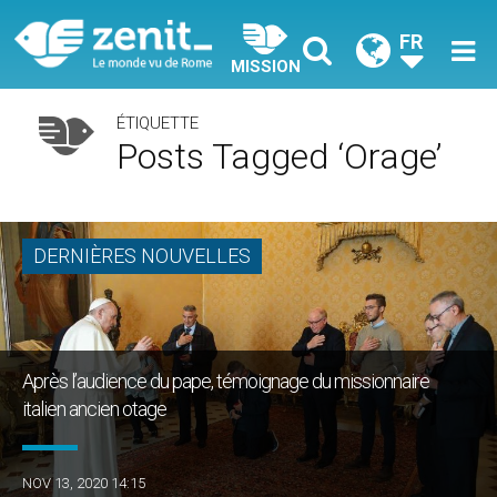
FR
MISSION
ÉTIQUETTE
Posts Tagged ‘orage’
DERNIÈRES NOUVELLES
Après l’audience du pape, témoignage du missionnaire
italien ancien otage
NOV 13, 2020 14:15