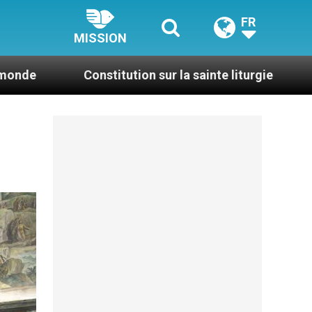
FR
MISSION
stitution sur la sainte liturgie
Où en est la fe