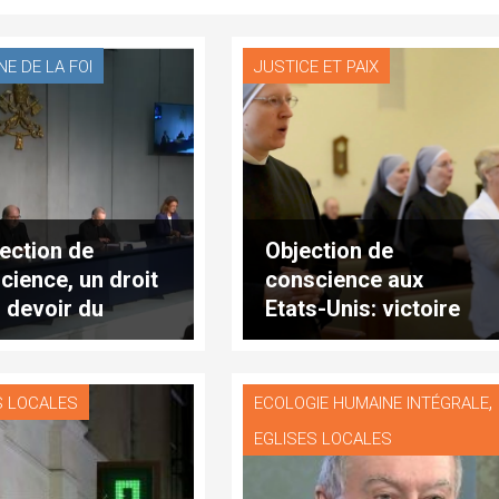
E DE LA FOI
JUSTICE ET PAIX
jection de
Objection de
cience, un droit
conscience aux
n devoir du
Etats-Unis: victoire
onnel soignant
des Petites sœurs
des pauvres
,
S LOCALES
ECOLOGIE HUMAINE INTÉGRALE
EGLISES LOCALES