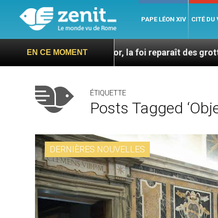
PAPE LÉON XIV
CITÉ DU
 Mont Thabor, la foi reparaît des grottes antiques
EN CE MOMENT
ÉTIQUETTE
Posts Tagged ‘obje
DERNIÈRES NOUVELLES