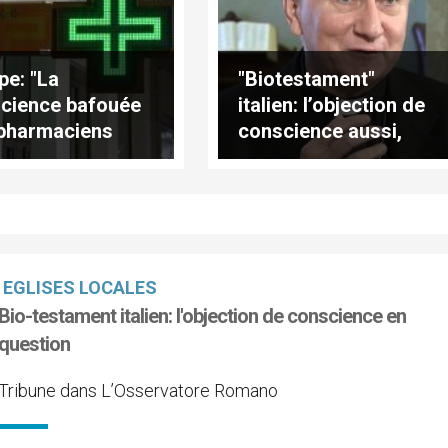
pe: "La
"Biotestament"
cience bafouée
italien: l’objection de
pharmaciens
conscience aussi,
çais"
par le card. Parolin
EGLISES LOCALES
Bio-testament italien: l'objection de conscience en
question
Tribune dans L’Osservatore Romano