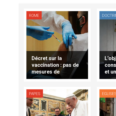
ROME
DOCTRIN
Décret sur la
L’ob
vaccination : pas de
cons
mesures de
et u
« répression » au
pers
Vatican
PAPES
EGLISE