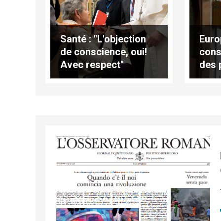
Santé : "L'objection
Euro
de conscience, oui!
cons
Avec respect"
des 
(traduction
fran
complète)