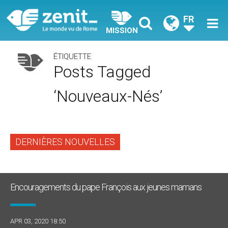
FR
MISSION
ÉTIQUETTE
Posts Tagged
‘nouveaux-Nés’
DERNIÈRES NOUVELLES
Encouragements du pape François aux jeunes mamans
APR 03, 2020 18:50