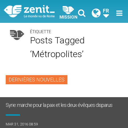
FR
MISSION
ÉTIQUETTE
Posts Tagged
‘métropolites’
DERNIÈRES NOUVELLES
Syrie: marche pour la paix et les deux évêques disparus
MAR 31, 2016 08:59