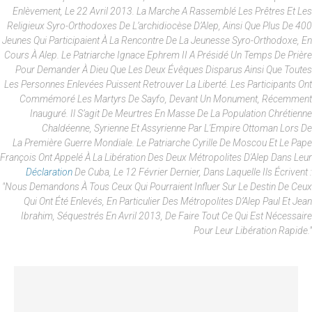
Enlèvement, Le 22 Avril 2013. La Marche A Rassemblé Les Prêtres Et Les
Religieux Syro-Orthodoxes De L’archidiocèse D’Alep, Ainsi Que Plus De 400
Jeunes Qui Participaient À La Rencontre De La Jeunesse Syro-Orthodoxe, En
Cours À Alep. Le Patriarche Ignace Ephrem II A Présidé Un Temps De Prière
Pour Demander À Dieu Que Les Deux Évêques Disparus Ainsi Que Toutes
Les Personnes Enlevées Puissent Retrouver La Liberté. Les Participants Ont
Commémoré Les Martyrs De Sayfo, Devant Un Monument, Récemment
Inauguré. Il S’agit De Meurtres En Masse De La Population Chrétienne
Chaldéenne, Syrienne Et Assyrienne Par L'Empire Ottoman Lors De
La Première Guerre Mondiale. Le Patriarche Cyrille De Moscou Et Le Pape
François Ont Appelé À La Libération Des Deux Métropolites D'Alep Dans Leur
Déclaration
De Cuba, Le 12 Février Dernier, Dans Laquelle Ils Écrivent :
"Nous Demandons À Tous Ceux Qui Pourraient Influer Sur Le Destin De Ceux
Qui Ont Été Enlevés, En Particulier Des Métropolites D’Alep Paul Et Jean
Ibrahim, Séquestrés En Avril 2013, De Faire Tout Ce Qui Est Nécessaire
Pour Leur Libération Rapide."