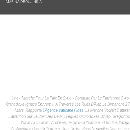
MARINA DROUJININA
Une « Marche Pour La Paix En Syrie » Conduite Par Le Patriarche Syro-
Orthodoxe Ignace Ephrem II A Traversé Les Rues D’Alep Le Dimanche 27
Mars, Rapporte
L’Agence Vaticane Fides
. La Marche Voulait D’attirer
L’attention Sur Le Sort Des Deux Évêques Orthodoxes D’Alep, Gregorios
Yohanna Ibrahim, Archevêque Syro-Orthodoxe, Et Boulos Yazigi,
Archevêque Grec-Orthodoxe, Dont On Est Sans Nouvelles Depuis Leur