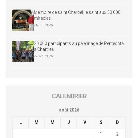
Mémoire de saint Charbel, le saint aux 30 000
miracles
24 Juil 2026
20 000 participants au pèlerinage de Pentecôte
à Chartres
22 Mai 2026
CALENDRIER
août 2026
L
M
M
J
V
S
D
1
2