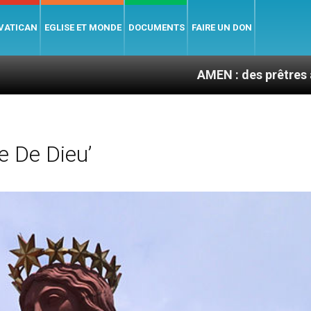
 VATICAN
EGLISE ET MONDE
DOCUMENTS
FAIRE UN DON
AMEN : des prêtres à portée de c
 De Dieu’