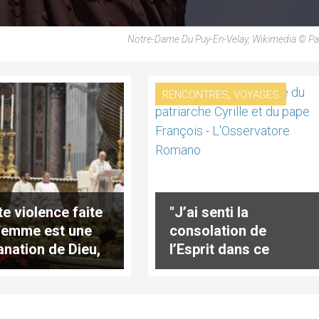
Notre-Dame Du Puy-En-Velay, Wikimedia © P
,
RENCONTRES
VOYAGES
te violence faite
"J’ai senti la
 femme est une
consolation de
anation de Dieu,
l’Esprit dans ce
’une femme"
dialogue"
te complet)