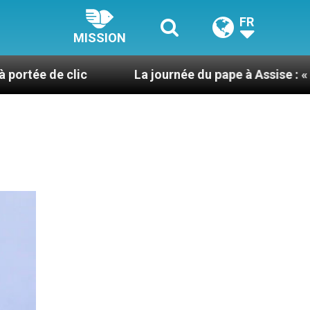
FR
MISSION
lic
La journée du pape à Assise : « Allons-y ! Let’