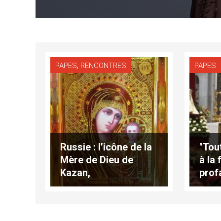
,
PAPES
RENCONTRES
PAPES
Russie : l’icône de la
"Tou
Mère de Dieu de
à la
Kazan,
prof
«signe d’espoir d’un
né d
rapprochement»
(tex