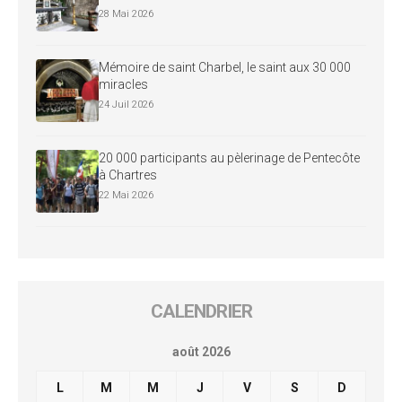
28 Mai 2026
Mémoire de saint Charbel, le saint aux 30 000
miracles
24 Juil 2026
20 000 participants au pèlerinage de Pentecôte
à Chartres
22 Mai 2026
CALENDRIER
août 2026
L
M
M
J
V
S
D