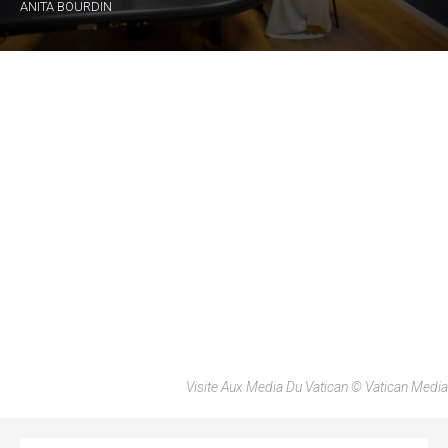
ANITA BOURDIN
Visite Aux Media Du Vatican © Vatican Media