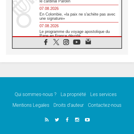
le cardinal Parolin
07.08.2026
En Colombie, «la paix ne s'achète pas avec
une signature»
07.08.2026
Le programme du voyage apostolique du
Pape en France dévoilé
07.08.2026
1ère Conférence continentale sur l'éducation
catholique en Afrique
07.08.2026
Un logo symbolique pour la venue du Pape
en France
07.08.2026
Cardinal Rossi: «La venue du Pape Léon en
Argentine est un hommage à François»
Qui sommes-nous ?
La propriété
Les services
07.08.2026
Hiroshima et Nagasaki, 81 ans après,
Mentions Legales
Droits d’auteur
Contactez-nous
lancement des «dix jours de prière pour la
paix»
06.08.2026
Préparatifs des JMJ 2027 à Séoul: «c'est
passionnant et l'impatience est immense!»