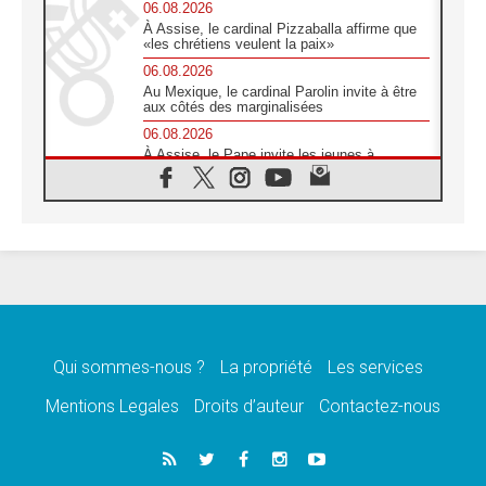
06.08.2026
À Assise, le cardinal Pizzaballa affirme que
«les chrétiens veulent la paix»
06.08.2026
Au Mexique, le cardinal Parolin invite à être
aux côtés des marginalisées
06.08.2026
À Assise, le Pape invite les jeunes à
«construire la civilisation de l'amour»
05.08.2026
La visite du Pape en Argentine portera «un
message de paix et de dignité humaine»
05.08.2026
«La visite du Pape en Uruguay renforcera
l'espérance» affirme Mgr Tróccoli
05.08.2026
Le nonce en Ukraine: «Il est inquiétant
d'entendre ceux qui bénissent la guerre»
Qui sommes-nous ?
La propriété
Les services
05.08.2026
Mentions Legales
Droits d’auteur
Contactez-nous
Léon XIV au Pérou, une lueur d'espoir pour
un peuple en quête de paix
05.08.2026
SCEAM: L'Église en Afrique vers
l'Assemblée ecclésiale de 2028 depuis