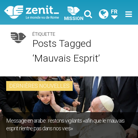
FR
MISSION
ÉTIQUETTE
Posts Tagged
‘mauvais Esprit’
DERNIÈRES NOUVELLES
Message en arabe : restons vigilants «afin que le mauvais
esprit n’entre pas dans nos vies»