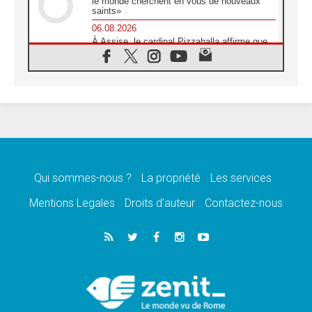
le monde cherchent en vous de nouveaux
saints»
06.08.2026
À Assise, le cardinal Pizzaballa affirme que
«les chrétiens veulent la paix»
06.08.2026
Au Mexique, le cardinal Parolin invite à être
aux côtés des marginalisées
06.08.2026
À Assise, le Pape invite les jeunes à
«construire la civilisation de l'amour»
05.08.2026
La visite du Pape en Argentine portera «un
message de paix et de dignité humaine»
Qui sommes-nous ?
La propriété
Les services
05.08.2026
Mentions Legales
Droits d’auteur
Contactez-nous
«La visite du Pape en Uruguay renforcera
l'espérance» affirme Mgr Tróccoli
05.08.2026
Le nonce en Ukraine: «Il est inquiétant
d'entendre ceux qui bénissent la guerre»
05.08.2026
Léon XIV au Pérou, une lueur d'espoir pour
un peuple en quête de paix