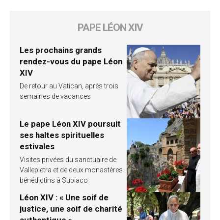
PAPE LÉON XIV
Les prochains grands
rendez-vous du pape Léon
XIV
De retour au Vatican, après trois
semaines de vacances
Le pape Léon XIV poursuit
ses haltes spirituelles
estivales
Visites privées du sanctuaire de
Vallepietra et de deux monastères
bénédictins à Subiaco
Léon XIV : « Une soif de
justice, une soif de charité
authentique »