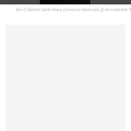
Bse Et Bientôt Sainte Maria Domenica Mantovani @ Veronafedele.it