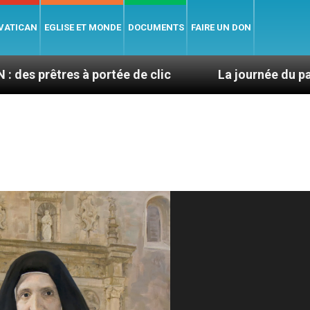
 VATICAN
EGLISE ET MONDE
DOCUMENTS
FAIRE UN DON
s à portée de clic
La journée du pape à Assise : 