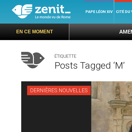
PAPE LÉON XIV
CITÉ DU
AMEN : des prêtre
EN CE MOMENT
ÉTIQUETTE
Posts Tagged ‘M’
DERNIÈRES NOUVELLES