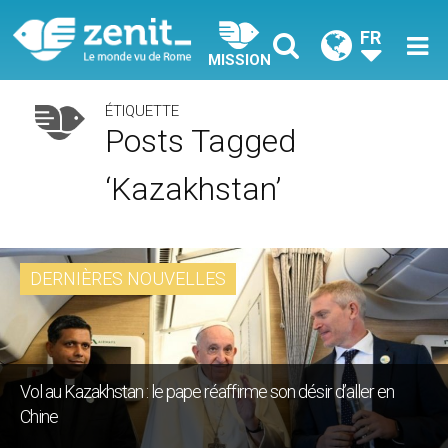
FR
MISSION
ÉTIQUETTE
Posts Tagged
‘Kazakhstan’
DERNIÈRES NOUVELLES
Vol au Kazakhstan : le pape réaffirme son désir d’aller en
Chine