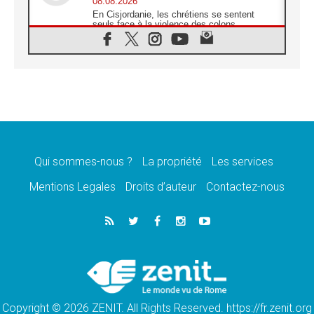
08.08.2026
En Cisjordanie, les chrétiens se sentent
seuls face à la violence des colons
08.08.2026
Léon XIV au sanctuaire de Notre Dame du
Bon Conseil à Genazzano en septembre
08.08.2026
Léon XIV: Sainte Agathe aide à contempler
la victoire de l'amour sur la mort
08.08.2026
«Relancer l'empathie», le projet Triennal d'art
des Universités catholiques
Qui sommes-nous ?
La propriété
Les services
08.08.2026
Signis 2026, donner la parole aux religieuses
Mentions Legales
Droits d’auteur
Contactez-nous
catholiques
08.08.2026
Au Bangladesh, l'Église accompagne les
Dalits sur le chemin de la dignité
07.08.2026
Philippines: le vicariat apostolique de
Calapan devient un diocèse
Copyright © 2026 ZENIT. All Rights Reserved. https://fr.zenit.org