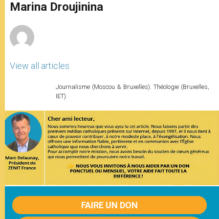
p
g
o
r
Marina Droujinina
p
e
k
r
View all articles
Journalisme (Moscou & Bruxelles). Théologie (Bruxelles,
IET).
FAIRE UN DON