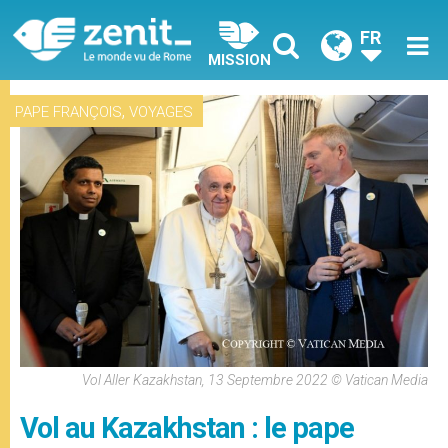
FR
MISSION
,
PAPE FRANÇOIS
VOYAGES
Vol Aller Kazakhstan, 13 Septembre 2022 © Vatican Media
Vol au Kazakhstan : le pape