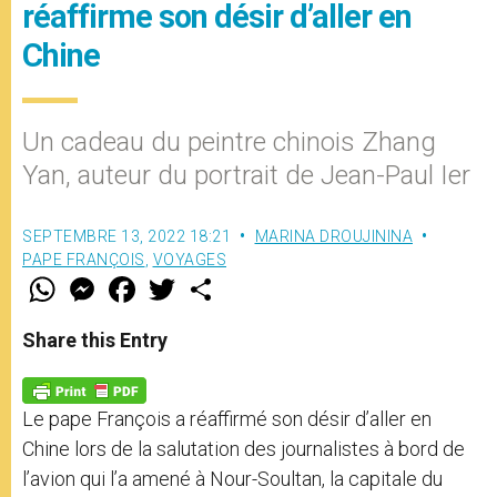
réaffirme son désir d’aller en
Chine
Un cadeau du peintre chinois Zhang
Yan, auteur du portrait de Jean-Paul Ier
SEPTEMBRE 13, 2022 18:21
MARINA DROUJININA
PAPE FRANÇOIS
,
VOYAGES
W
M
F
T
S
h
e
a
w
h
a
s
c
i
a
t
s
e
t
r
Share this Entry
s
e
b
t
e
A
n
o
e
p
g
o
r
p
e
k
Le pape François a réaffirmé son désir d’aller en
r
Chine lors de la salutation des journalistes à bord de
l’avion qui l’a amené à Nour-Soultan, la capitale du