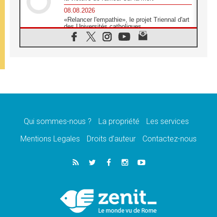
08.08.2026
«Relancer l'empathie», le projet Triennal d'art
des Universités catholiques
08.08.2026
Signis 2026, donner la parole aux religieuses
catholiques
08.08.2026
Au Bangladesh, l'Église accompagne les
Dalits sur le chemin de la dignité
07.08.2026
Philippines: le vicariat apostolique de
Calapan devient un diocèse
Qui sommes-nous ?
La propriété
Les services
07.08.2026
Congo-Brazzaville: le 15 août, entre solennité
Mentions Legales
Droits d’auteur
Contactez-nous
de l'Assomption et mémoire nationale
07.08.2026
«La paix commence par l'empathie» estime
le cardinal Parolin
07.08.2026
En Colombie, «la paix ne s'achète pas avec
une signature»