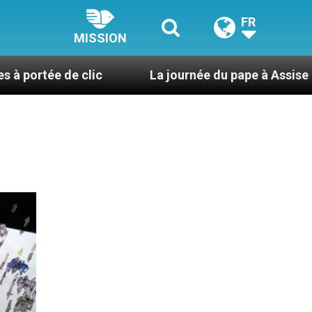
FR
MISSION
 clic
La journée du pape à Assise : « Allons-y ! L