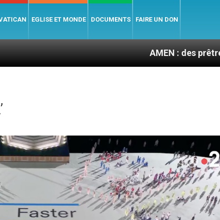
 VATICAN
EGLISE ET MONDE
DOCUMENTS
FAIRE UN DON
AMEN : des prêtres à portée de
’