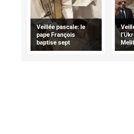
Veillée pascale: le
Veil
pape François
l’Ukr
baptise sept
Meli
catéchumènes de
Fedo
quatre pays
Pier