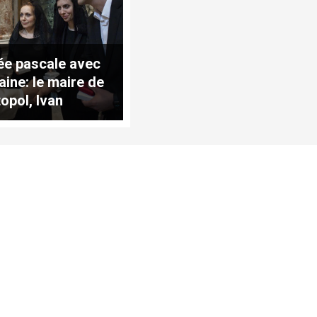
lée pascale avec
aine: le maire de
topol, Ivan
rov, à Saint-
re