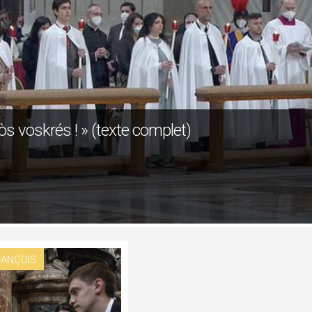
òs voskrés ! » (texte complet)
RANÇOIS