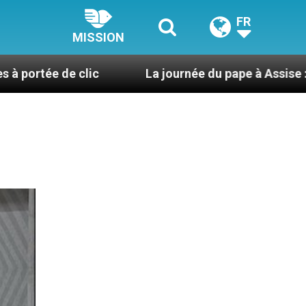
FR
MISSION
clic
La journée du pape à Assise : « Allons-y ! Let