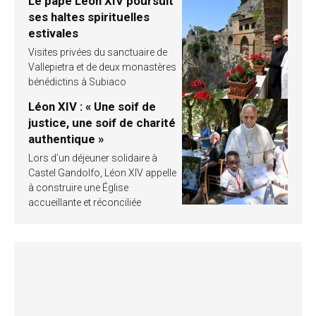
Le pape Léon XIV poursuit
ses haltes spirituelles
estivales
Visites privées du sanctuaire de
Vallepietra et de deux monastères
bénédictins à Subiaco
Léon XIV : « Une soif de
justice, une soif de charité
authentique »
Lors d’un déjeuner solidaire à
Castel Gandolfo, Léon XIV appelle
à construire une Église
accueillante et réconciliée