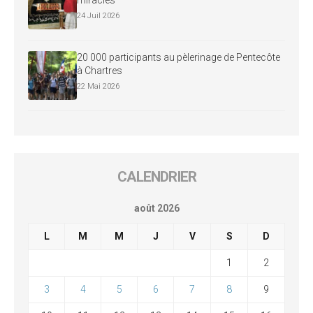
24 Juil 2026
20 000 participants au pèlerinage de Pentecôte
à Chartres
22 Mai 2026
CALENDRIER
août 2026
L
M
M
J
V
S
D
1
2
3
4
5
6
7
8
9