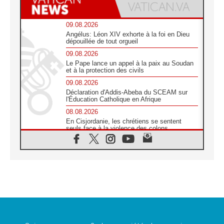
09.08.2026
Angélus: Léon XIV exhorte à la foi en Dieu
dépouillée de tout orgueil
09.08.2026
Le Pape lance un appel à la paix au Soudan
et à la protection des civils
09.08.2026
Déclaration d'Addis-Abeba du SCEAM sur
l'Éducation Catholique en Afrique
08.08.2026
En Cisjordanie, les chrétiens se sentent
seuls face à la violence des colons
08.08.2026
Léon XIV au sanctuaire de Notre Dame du
Bon Conseil à Genazzano en septembre
08.08.2026
Léon XIV: Sainte Agathe aide à contempler
la victoire de l'amour sur la mort
08.08.2026
«Relancer l'empathie», le projet Triennal d'art
des Universités catholiques