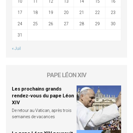
10
11
12
13
14
15
16
17
18
19
20
21
22
23
24
25
26
27
28
29
30
31
« Juil
PAPE LÉON XIV
Les prochains grands
rendez-vous du pape Léon
XIV
De retour au Vatican, après trois
semaines de vacances