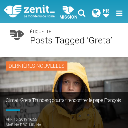
FR
MISSION
ÉTIQUETTE
Posts Tagged ‘Greta’
DERNIÈRES NOUVELLES
Climat : Greta Thunberg pourrait rencontrer le pape François
APR 16, 2019 16:55
MARINA DROUJININA