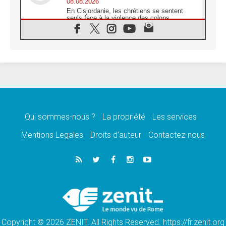
08.08.2026
En Cisjordanie, les chrétiens se sentent
seuls face à la violence des colons
08.08.2026
Léon XIV au sanctuaire de Notre Dame du
Bon Conseil à Genazzano en septembre
08.08.2026
Léon XIV: Sainte Agathe aide à contempler
la victoire de l'amour sur la mort
08.08.2026
«Relancer l'empathie», le projet Triennal d'art
des Universités catholiques
Qui sommes-nous ?
La propriété
Les services
08.08.2026
Signis 2026, donner la parole aux religieuses
Mentions Legales
Droits d’auteur
Contactez-nous
catholiques
08.08.2026
Au Bangladesh, l'Église accompagne les
Dalits sur le chemin de la dignité
07.08.2026
Philippines: le vicariat apostolique de
Calapan devient un diocèse
Copyright © 2026 ZENIT. All Rights Reserved. https://fr.zenit.org