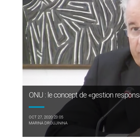
ONU : le concept de «gestion responsa
OCT 27, 2020 23:05
MARINA DROUJININA