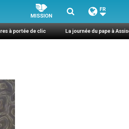
FR
MISSION
e clic
La journée du pape à Assise : « Allons-y ! 