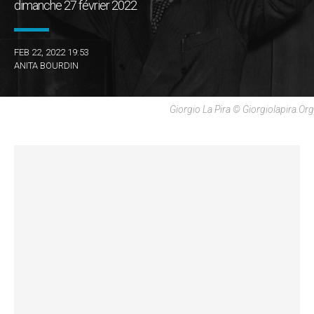
dimanche 27 février 2022
FEB 22, 2022 19:53
ANITA BOURDIN
Giorgio La Pira © Giorgiolapira.org