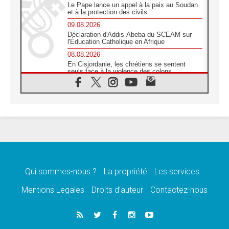
Le Pape lance un appel à la paix au Soudan
et à la protection des civils
09.08.2026
Déclaration d'Addis-Abeba du SCEAM sur
l'Éducation Catholique en Afrique
08.08.2026
En Cisjordanie, les chrétiens se sentent
seuls face à la violence des colons
08.08.2026
Léon XIV au sanctuaire de Notre Dame du
Bon Conseil à Genazzano en septembre
08.08.2026
Léon XIV: Sainte Agathe aide à contempler
la victoire de l'amour sur la mort
08.08.2026
«Relancer l'empathie», le projet Triennal d'art
des Universités catholiques
Qui sommes-nous ?
La propriété
Les services
08.08.2026
Signis 2026, donner la parole aux religieuses
Mentions Legales
Droits d’auteur
Contactez-nous
catholiques
08.08.2026
Au Bangladesh, l'Église accompagne les
Dalits sur le chemin de la dignité