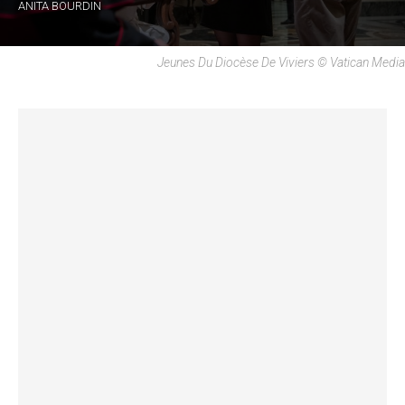
ANITA BOURDIN
Jeunes Du Diocèse De Viviers © Vatican Media