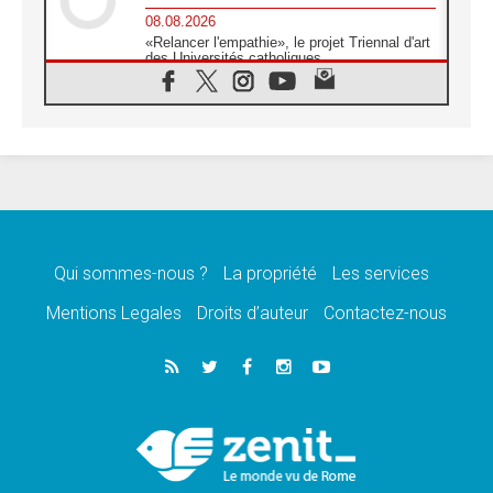
08.08.2026
«Relancer l'empathie», le projet Triennal d'art
des Universités catholiques
08.08.2026
Signis 2026, donner la parole aux religieuses
catholiques
08.08.2026
Au Bangladesh, l'Église accompagne les
Dalits sur le chemin de la dignité
07.08.2026
Philippines: le vicariat apostolique de
Calapan devient un diocèse
Qui sommes-nous ?
La propriété
Les services
07.08.2026
Congo-Brazzaville: le 15 août, entre solennité
Mentions Legales
Droits d’auteur
Contactez-nous
de l'Assomption et mémoire nationale
07.08.2026
«La paix commence par l'empathie» estime
le cardinal Parolin
07.08.2026
En Colombie, «la paix ne s'achète pas avec
une signature»