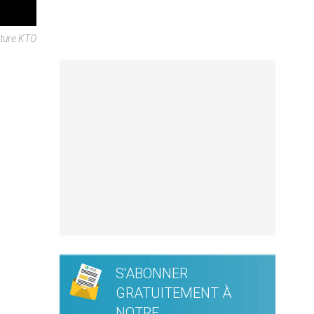
pture KTO
S'ABONNER
GRATUITEMENT À
NOTRE