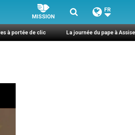
FR
MISSION
de clic
La journée du pape à Assise : « Allons-y !