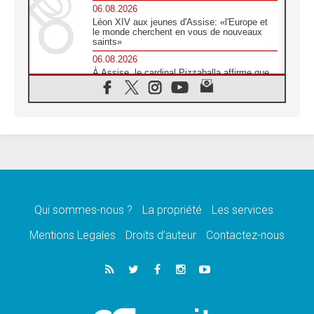
06.08.2026
Léon XIV aux jeunes d'Assise: «l'Europe et
le monde cherchent en vous de nouveaux
saints»
06.08.2026
À Assise, le cardinal Pizzaballa affirme que
«les chrétiens veulent la paix»
06.08.2026
Au Mexique, le cardinal Parolin invite à être
aux côtés des marginalisées
06.08.2026
À Assise, le Pape invite les jeunes à
«construire la civilisation de l'amour»
05.08.2026
La visite du Pape en Argentine portera «un
message de paix et de dignité humaine»
Qui sommes-nous ?
La propriété
Les services
05.08.2026
Mentions Legales
Droits d’auteur
Contactez-nous
«La visite du Pape en Uruguay renforcera
l'espérance» affirme Mgr Tróccoli
05.08.2026
Le nonce en Ukraine: «Il est inquiétant
d'entendre ceux qui bénissent la guerre»
05.08.2026