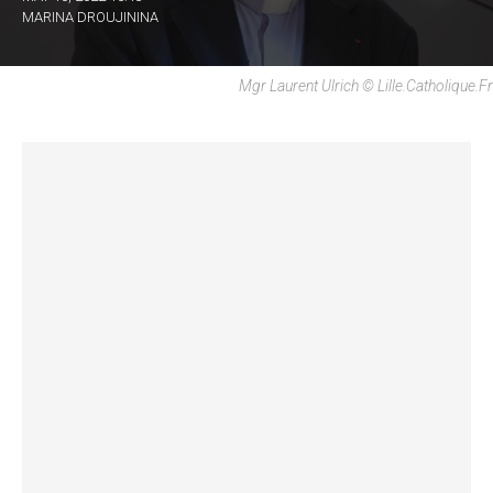
MARINA DROUJININA
Mgr Laurent Ulrich © Lille.catholique.fr