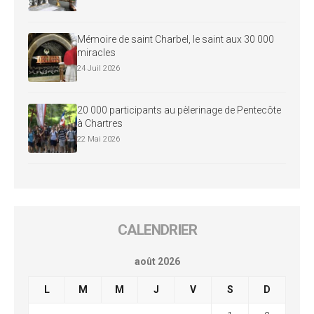
Mémoire de saint Charbel, le saint aux 30 000
miracles
24 Juil 2026
20 000 participants au pèlerinage de Pentecôte
à Chartres
22 Mai 2026
CALENDRIER
août 2026
L
M
M
J
V
S
D