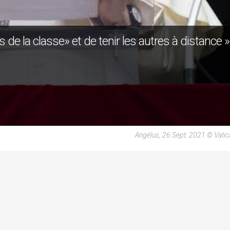
s de la classe» et de tenir les autres à distance »
Angélus, 26 Sept. 2021 © Vati