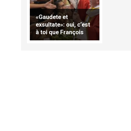
«Gaudete et
exsultate»: oui, c’est
à toi que François
parle