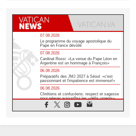
07.08.2026
Le programme du voyage apostolique du
Pape en France dévoilé
07.08.2026
Cardinal Rossi: «La venue du Pape Léon en
Argentine est un hommage à François»
06.08.2026
Préparatifs des JMJ 2027 à Séoul: «c'est
passionnant et l'impatience est immense!»
06.08.2026
Chrétiens et confucéens: respect et sagesse
pour relever aujourd'hui les «défis urgents»
06.08.2026
À Sainte-Marie-Majeure, la grâce de Dieu
descend encore sur le monde
06.08.2026
Léon XIV aux jeunes d'Assise: «l'Europe et
le monde cherchent en vous de nouveaux