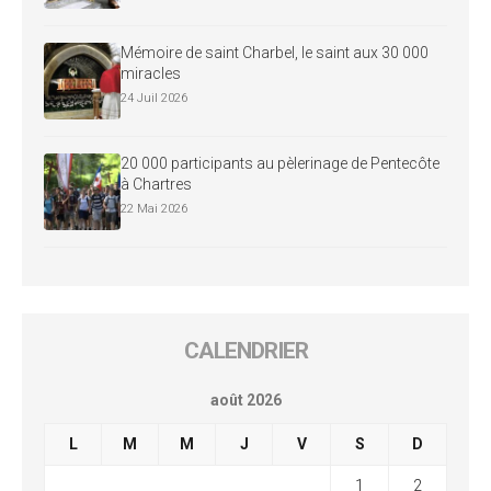
Mémoire de saint Charbel, le saint aux 30 000
miracles
24 Juil 2026
20 000 participants au pèlerinage de Pentecôte
à Chartres
22 Mai 2026
CALENDRIER
août 2026
L
M
M
J
V
S
D
1
2